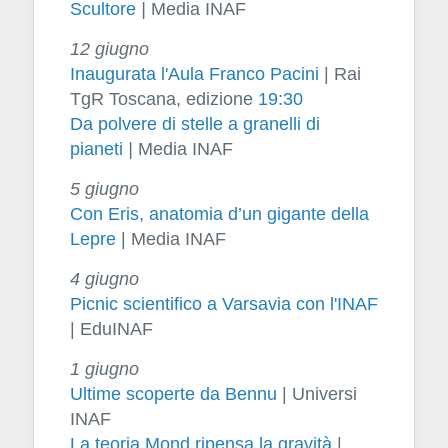
Scultore
|
Media INAF
12 giugno
Inaugurata l'Aula Franco Pacini
| Rai
TgR Toscana, edizione
19:30
Da polvere di stelle a granelli di
pianeti
|
Media INAF
5 giugno
Con Eris, anatomia d’un gigante della
Lepre
| Media INAF
4 giugno
Picnic scientifico a Varsavia con l'INAF
| EduINAF
1 giugno
Ultime scoperte da Bennu
| Universi
INAF
La teoria Mond ripensa la gravità
|