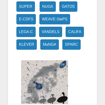
SUPER
NUGA
GATOS
E-CDFS
WEAVE-StePS
LEGA-C
VANDELS
CALIFA
KLEVER
MaNGA
SPARC