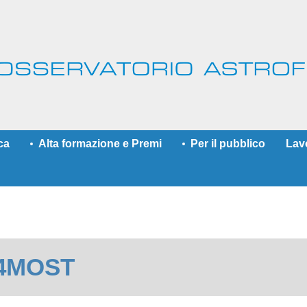
ca
Alta formazione e Premi
Per il pubblico
Lav
More
i 4MOST