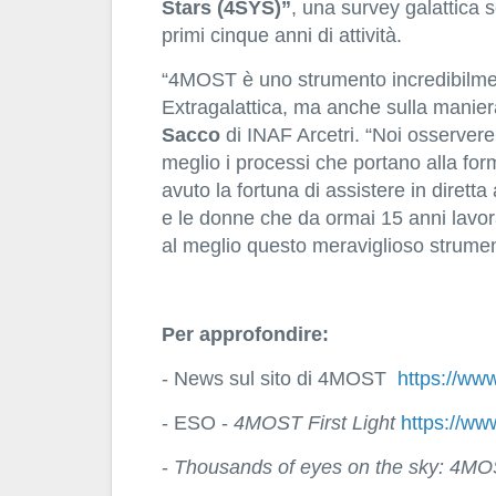
Stars (4SYS)”
, una survey galattica
primi cinque anni di attività.
“4MOST è uno strumento incredibilmen
Extragalattica, ma anche sulla manier
Sacco
di INAF Arcetri. “Noi osservere
meglio i processi che portano alla for
avuto la fortuna di assistere in diret
e le donne che da ormai 15 anni lavora
al meglio questo meraviglioso strumento
Per approfondire:
- News sul sito di 4MOST
https://ww
- ESO -
4MOST First Light
https://ww
-
Thousands of eyes on the sky: 4MOST