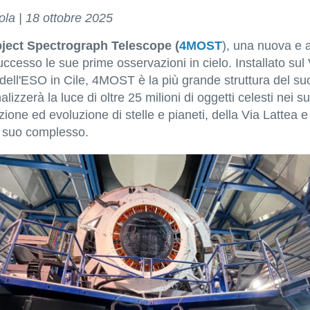
la | 18 ottobre
2025
bject Spectrograph Telescope (
4MOST
), una nuova e
cesso le sue prime osservazioni in cielo. Installato sul
 dell'ESO in Cile, 4MOST è la più grande struttura del suo
lizzerà la luce di oltre 25 milioni di oggetti celesti nei su
one ed evoluzione di stelle e pianeti, della Via Lattea e d
el suo complesso.