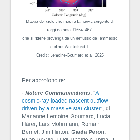
Mappa del cielo che mostra la nuova sorgente di
raggi gamma J1654–467,
che si ritiene provenga da un deflusso dall’ammasso
stellare Westerlund 1.
Crediti: Lemoine-Goumard et al. 2025
Per approfondire:
- Nature Communications
: “
A
cosmic-ray loaded nascent outflow
driven by a massive star cluster
”, di
Marianne Lemoine-Goumard, Lucia
Härer, Lars Mohrmann, Romain
Bernet, Jim Hinton,
Giada Peron
,
Brian Reville, Luigi Tibaldo e Thibault