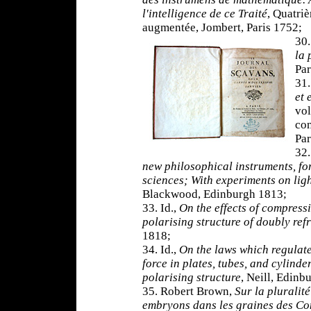
l'intelligence de ce Traité
, Quatriè
augmentée, Jombert, Paris 1752;
30.
la 
Par
31.
et
vol
con
Par
32.
new philosophical instruments, fo
sciences; With experiments on lig
Blackwood, Edinburgh 1813;
33. Id.,
On the effects of compressi
polarising structure of doubly ref
1818;
34. Id.,
On the laws which regulate 
force in plates, tubes, and cylinde
polarising structure
, Neill, Edinb
35. Robert Brown,
Sur la pluralit
embryons dans les graines des Co