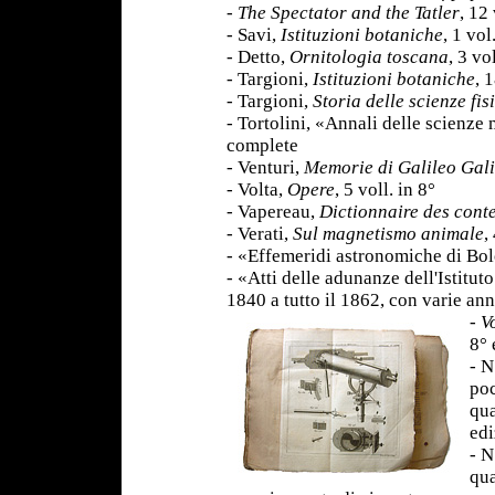
-
The Spectator and the Tatler
, 12 
- Savi,
Istituzioni botaniche
, 1 vol
- Detto,
Ornitologia toscana
, 3 vo
- Targioni,
Istituzioni botaniche
, 
- Targioni,
Storia delle scienze fi
- Tortolini, «Annali delle scienz
complete
- Venturi,
Memorie di Galileo Gali
- Volta,
Opere
, 5 voll. in 8°
- Vapereau,
Dictionnaire des con
- Verati,
Sul magnetismo animale
,
- «Effemeridi astronomiche di Bolo
- «Atti delle adunanze dell'Istitut
1840 a tutto il 1862, con varie an
-
V
8° 
- N
poc
qua
edi
- N
qua