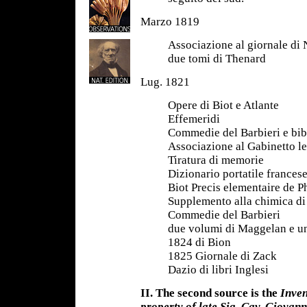
Marzo 1819
Associazione al giornale di 
due tomi di Thenard
Lug. 1821
Opere di Biot e Atlante
Effemeridi
Commedie del Barbieri e bi
Associazione al Gabinetto le
Tiratura di memorie
Dizionario portatile francese
Biot Precis elementaire de P
Supplemento alla chimica d
Commedie del Barbieri
due volumi di Maggelan e u
1824 di Bion
1825 Giornale di Zack
Dazio di libri Inglesi
II. The second
source
is the
Inven
property of late Sig. Cav. Giovann