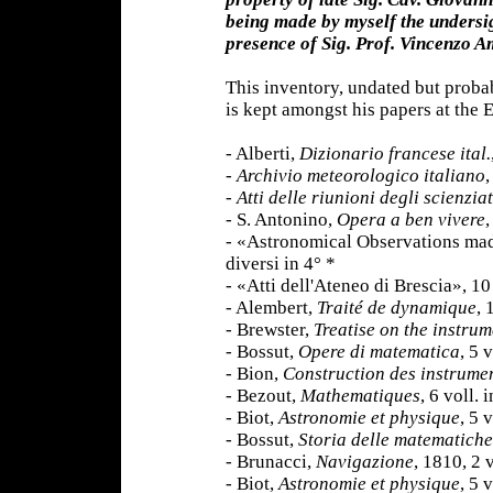
being made by myself the undersig
presence of Sig. Prof. Vincenzo A
This inventory, undated but proba
is kept amongst his papers at the
- Alberti,
Dizionario francese ital.
-
Archivio meteorologico italiano
,
-
Atti delle riunioni degli scienziat
- S. Antonino,
Opera a ben vivere
,
- «Astronomical Observations ma
diversi in 4° *
- «Atti dell'Ateneo di Brescia», 10 
- Alembert,
Traité de dynamique
, 
- Brewster,
Treatise on the instrum
- Bossut,
Opere di matematica
, 5 
- Bion,
Construction des instrume
- Bezout,
Mathematiques
, 6 voll.
- Biot,
Astronomie et physique
, 5 
- Bossut,
Storia delle matematiche
- Brunacci,
Navigazione
, 1810, 2 v
- Biot,
Astronomie et physique
, 5 