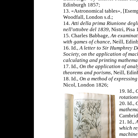
Edinburgh 1857;
13. «Astronomical tables», [Esempl
Woodfall, London s.d.;
14.
Atti della prima Riunione degli
nell'ottobre del 1839
, Nistri, Pisa
15. Charles Babbage,
An examinat
with games of chance
, Neill, Edi
16. Id.,
A letter to Sir Humphrey D
Society, on the application of mac
calculating and printing mathemat
17. Id.,
On the application of analy
theorems and porisms
, Neill, Edi
18. Id.,
On a method of expressing 
Nicol, London 1826;
19. Id.,
O
rotation
20. Id.,
O
mathema
Cambrid
21. Id.,
A
which re
machiner