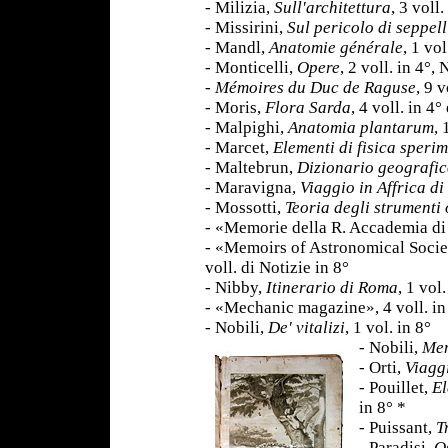
- Milizia,
Sull'architettura
, 3 voll.
- Missirini,
Sul pericolo di seppell
- Mandl,
Anatomie générale
, 1 vol
- Monticelli,
Opere
, 2 voll. in 4°,
-
Mémoires du Duc de Raguse
, 9 v
- Moris,
Flora Sarda
, 4 voll. in 4°
- Malpighi,
Anatomia plantarum
, 
- Marcet,
Elementi di fisica speri
- Maltebrun,
Dizionario geografi
- Maravigna,
Viaggio in Affrica d
- Mossotti,
Teoria degli strumenti 
- «Memorie della R. Accademia di 
- «Memoirs of Astronomical Society
voll. di Notizie in 8°
- Nibby,
Itinerario di Roma
, 1 vol
- «Mechanic magazine», 4 voll. in
- Nobili,
De' vitalizi
, 1 vol. in 8°
- Nobili,
Mem
- Orti,
Viagg
- Pouillet,
El
in 8° *
- Puissant,
T
- Paradisi,
O