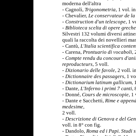
moderna dell'altra
- Cagnoli,
Trigonometria
, 1 vol. i
- Chevalier,
Le conservateur de la
-
Construction d'un telescope
, 1 v
-
Biblioteca scelta di opere greche 
Silvestri 132 volumi diversi attinent
quali la raccolta dei novellieri ma
- Cantù,
L'Italia scientifica cont
- Carena,
Prontuario di vocaboli
, 
-
Compte rendu du concours d'ani
reproducteurs
, 5 voll.
-
Dizionario delle favole
, 2 voll. 
-
Dictionnaire des passagers
, 1 vo
-
Dictionarium latinum gallicum
, 
- Dante,
L'Inferno i primi 7 canti
, 
- Donné,
Cours de microscopie
, 1
- Dante e Sacchetti,
Rime e append
medesime
,
2 voll.
-
Descrizione di Genova e del Ge
voll. in 8° con fig.
- Dandolo,
Roma ed i Papi. Studi s