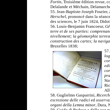
Fortin
, Troisième édition revue, 
Delalande et Méchain, Delamarche
55. Jean-Baptiste-Joseph Fourier,
Herschel
, prononcé dans la séanc
des sciences, le 7 juin 1824, Didot
56. Louis-Benjamin Francoeur,
Gé
terre et de ses parties: comprenan
nivellement; la géomorphie terres
construction des cartes; la naviga
Bruxelles 1838;
57.
lo
cor
edi
cor
pra
Sta
Ric
All
58. Guglielmo Gasparrini,
Ricerch
escrezione delle radici
ed
osserva
organi della Lemna minor
, Dura, 
59.
Guida di Padova e della sua p