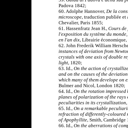
Padova 1842;
60. Adolphe Hannover,
De la cons
microscope
, traduction publiée et
Chevalier, Paris 1855;
61. Hassenfratz Jean H.,
Cours de 
l'exposition du système du monde,
en l'an dix
,
Librairie économique, 
62. John Frederik William Hersch
instances of deviation from Newton
crystals with one axis of double r
light
, 1820;
63. Id.,
On the action of crystalli
and on the causes of the deviation
which many of them develope on e
Bulmer and Nicol, London 1820;
64. Id.,
On the rotation impressed b
planes of polarization of the rays 
peculiarities in its crystallization
65. Id.,
On a remarkable peculiarit
refraction of differently-coloured 
of Apophyllite
, Smith, Cambridge 
66. Id.,
On the aberrations of com