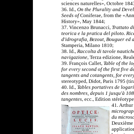
sciences naturelles», Octobre 184
36. Id.,
On the Plurality and Deve
Seeds of
Coniferae, from the «Ann
History», May 1844;
37. Vincenzo Brunacci,
Trattato d
teorica e la pratica del piloto. Ric
d'idrografia, Bezout, Bouguer ed a
Stamperia, Milano 1810;
38. Id.,
Raccolta di tavole nautiche
navigazione
, Terza edizione, Rea
39. François Callet,
Table of the l
for every second of the first five d
tangents and cotangents, for ever
stereotyped, Didot, Paris 1795 (ti
40. Id.,
Tables portatives de logar
des nombres, depuis 1 jusqu'à 108
tangentes
, ecc., Edition stéréotyp
41. Arthur
micrograph
du microsc
Deuxième 
application