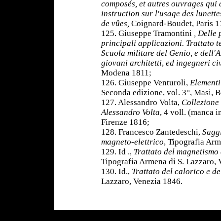
composés, et autres ouvrages qui 
instruction sur l'usage des lunett
de vûes,
Coignard-Boudet, Paris 1
125. Giuseppe Tramontini
, Delle 
principali applicazioni. Trattato 
Scuola militare del Genio, e dell'A
giovani architetti
,
ed ingegneri civ
Modena 1811;
126. Giuseppe Venturoli,
Elementi
Seconda edizione, vol. 3°, Masi, 
127. Alessandro Volta,
Collezione 
Alessandro Volta
, 4 voll. (manca in
Firenze 1816;
128. Francesco Zantedeschi,
Saggi
magneto-elettrico
, Tipografia Arm
129. Id .,
Trattato del magnetismo e
Tipografia Armena di S. Lazzaro,
130. Id.,
Trattato del calorico e de
Lazzaro, Venezia 1846.