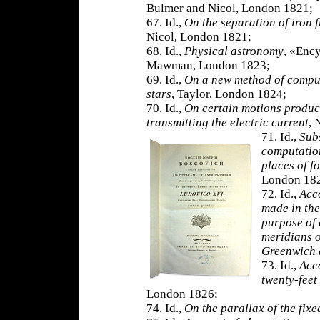
Bulmer and Nicol, London 1821;
67. Id.,
On the separation of iron 
Nicol, London 1821;
68. Id.,
Physical astronomy
, «Ency
Mawman, London 1823;
69. Id.,
On a new method of computi
stars
, Taylor, London 1824;
70. Id.,
On certain motions produc
transmitting the electric current
, 
71. Id.,
Subs
computation
places of fo
London 18
72. Id.,
Acco
made in the
purpose of 
meridians o
Greenwich 
73. Id.,
Acc
twenty-feet
London 1826;
74. Id.,
On the parallax of the fixe