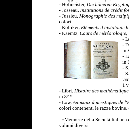
- Hofmeister,
Die höheren Krypto
- Josseau,
Institutions de crédit fo
- Jussieu,
Monographie des malpi
colori
- Kolliker,
Eléments d'histologie 
- Kaemtz,
Cours de météorologie
,
- L
- D
in 
- L
in 
- S
- S
ver
1 v
- Libri,
Histoire des mathématique
in 8° *
- Low,
Animaux domestiques de l'
colori contenenti le razze bovine, 
- «Memorie della Società Italiana 
volumi diversi