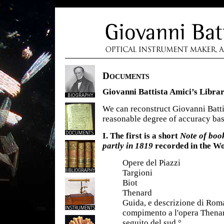
Documents
Giovanni Battista Amici’s Libra
We can reconstruct Giovanni Battis
reasonable degree of accuracy bas
I. The first is a short
Note of boo
partly in 1819
recorded in the W
Opere del Piazzi
Targioni
Biot
Thenard
Guida, e descrizione di Rom
compimento a l'opera Thena
seguito del sud.°