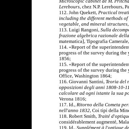
Microscopic cabinet de M. Pritcha
Lerebours
, chez N.P. Lerebours, P
112. John Quekett,
Practical treat
including the different methods o
vegetable, and mineral structures
113. Luigi Rangoni,
Sulla decompo
frazione algebrica razionale dell
matematica], Tipografia Cameral
114. «Report of the superintenden
progress of the survey during th
1856;
115. «Report of the superintenden
progress of the survey during the
Office, Washington 1864;
116. Giovanni Santini,
Teoria del 
opposizioni degli anni 1808-10-11
calcolare ad ogni istante la sua p
Verona 1816;
117. Id.,
Ritorno della Cometa peri
nell'anno 1832
, Coi tipi della Mi
118. Robert Smith,
Traité d'optiqu
considérablement augmenté, Malas
119. Id.,
Supplément à l'optique de