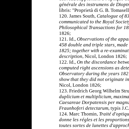
générale des instrumens de Diopt
libris: "Proprietà di G. B. Tomasell
120. James South,
Catalogue of 83
communicated to the Royal Society
Philosophical Transactions for 1
1826;
121. Id.,
Observations of the appar
458 double and triple stars, made
1825; together with a re-examinati
description
, Nicol, London 1826;
122. Id.,
On the discordance betwe
computed right ascensions as det
Observatory during the years 182
show that they did not originate 
Nicol, London 1826;
123. Friedrich Georg Wilhelm Str
duplicium et multiplicium, maxima 
Caesareae Dorpatensis per magn
Fraunhoferi detectarum
, typis J.
124. Marc Thomin,
Traité d'optiq
donne les régles et les proportions
toutes sortes de lunettes d'approc