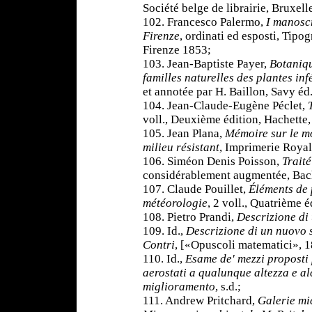
Société belge de librairie, Bruxell
102. Francesco Palermo,
I manoscr
Firenze
, ordinati ed esposti, Tipog
Firenze 1853;
103. Jean-Baptiste Payer,
Botaniqu
familles naturelles des plantes inf
et annotée par H. Baillon, Savy éd.
104. Jean-Claude-Eugène Péclet,
voll., Deuxième édition, Hachette,
105. Jean Plana,
Mémoire sur le m
milieu résistant
, Imprimerie Royal
106. Siméon Denis Poisson,
Trait
considérablement augmentée, Bach
107. Claude Pouillet,
Éléments de 
météorologie
, 2 voll., Quatrième 
108. Pietro Prandi,
Descrizione di
109. Id.,
Descrizione di un nuovo 
Contri
, [«Opuscoli matematici», 1
110. Id.,
Esame de' mezzi proposti 
aerostati a qualunque altezza e al
miglioramento
, s.d.;
111. Andrew Pritchard,
Galerie mi