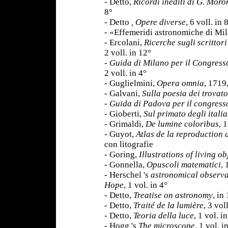
- Detto,
Ricordi inediti di G. Moro
8°
- Detto
, Opere diverse
, 6 voll. in 
- «Effemeridi astronomiche di Mila
- Ercolani,
Ricerche sugli scrittori
2 voll. in 12°
-
Guida di Milano per il Congresso
2 voll. in 4°
- Guglielmini,
Opera omnia
, 1719,
- Galvani,
Sulla poesia dei trovato
-
Guida di Padova per il congress
- Gioberti,
Sul primato degli italia
- Grimaldi,
De lumine coloribus
, 
- Guyot,
Atlas de la reproduction
con litografie
- Goring,
Illustrations of living ob
- Gonnella,
Opuscoli matematici
, 
- Herschel 's
astronomical observ
Hope
, 1 vol. in 4°
- Detto,
Treatise on astronomy
, in
- Detto,
Traité de la lumière
, 3 vol
- Detto,
Teoria della luce
, 1 vol. i
- Hogg 's
The microscope
, 1 vol. i