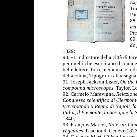
Exp
Tro
Par
88.
mat
Pre
89.
de
1829;
90. «L'indicatore della città di F
per quelli che esercitano il commer
belle lettere, foro, medicina, e ind
della città», Tipografia all'insegn
91. Joseph Jackson Lister,
On the 
compound microscopes
, Taylor, 
92. Carmelo Maravigna,
Relazione
Congresso scientifico di Clermon
traversando il Regno di Napoli, la
Italia, il Piemonte, la Savoja e la 
1840;
93. François Marcet,
Note sur l'a
végétales
, Paschoud, Genève 1827
94. Gioseffo Mari,
L'idraulica pra