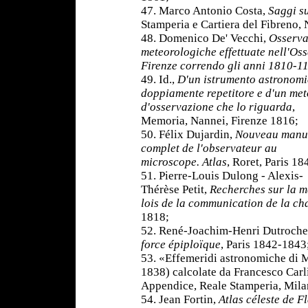
47. Marco Antonio Costa,
Saggi su
Stamperia e Cartiera del Fibreno,
48. Domenico De' Vecchi,
Osserva
meteorologiche effettuate nell'Oss
Firenze correndo gli anni 1810-1
49. Id.,
D'un istrumento astronom
doppiamente repetitore e d'un me
d'osservazione che lo riguarda
,
Memoria, Nannei, Firenze 1816;
50. Félix Dujardin,
Nouveau manu
complet de l'observateur au
microscope. Atlas
, Roret, Paris 18
51. Pierre-Louis Dulong - Alexis-
Thérèse Petit,
Recherches sur la m
lois de la communication de la ch
1818;
52. René-Joachim-Henri Dutroche
force épiploïque
, Paris 1842-1843
53. «Effemeridi astronomiche di 
1838)
calcolate da Francesco Carli
Appendice, Reale Stamperia, Mila
54. Jean Fortin,
Atlas céleste de F