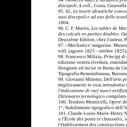
discepoli
, 4 voll., Costa, Guastal
95. Id.,
Le teorie idrauliche conco
suoi discepoli e ad uso delle scuo
1804;
96. C. F. Martin,
Les tables de Mar
des calculs en parties doubles. O
Deuxième Edition, chez l'auteur, P
97. «Mechanics' magazine. Museum,
voll. (agosto 1823 - ottobre 1825
98. Francesco Milizia,
Principj di 
edizione veneta riveduta, emendata
disegnate ed incise in Roma da Gio.
Tipografia Remondiniana, Bassan
99. Giovanni Minotto,
Dell'arte pr
miglioramenti in essa introdottisi
l'indicazione di varj nuovi artifizi
Dizionario tecnologico
compilato
100. Teodoro Monticelli,
Opere de
1°, Stabilimento tipografico dell'
101. Claude-Louis-Marie-Henry N
a l'École des ponts et chaussées, 
l'établissement des constructions