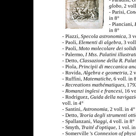
globo
, 2 voll
- Parisi,
Cond
in 8°
- Pianciani,
in 8°
- Piazzi,
Specola astronomica
, 3 v
- Paoli,
Elementi di algebra
, 3 voll
- Paoli,
Moto molecolare dei solid
- Palermo,
I Mss. Palatini illustrat
- Detto,
Classazione della R. Pala
- Piola,
Principii di meccanica ana
- Rovida,
Algebra e geometria
, 2 
- Ruffini,
Matematiche
, 6 voll. in 
-
Recreations
mathématiques
, 179
-
Romanzi inglesi e francesi
, 16 vo
- Rodriguez,
Guida della navigazio
voll. in 4°
- Santini,
Astronomia
, 2 voll. in 4
- Detto,
Teoria degli strumenti otti
- Spallanzani,
Viaggi
, 4 voll. in 8°
- Smyth,
Traité d'optique
, 1 vol. i
- Somerville 's
Connexion of physi