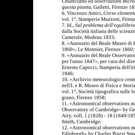
Chianciano ed osservazioni micros
questa pianta
, Galletti, Firenze 1
6. Vincenzo Amici,
Corso elementa
vol. 1°, Stamperia Mazzoni, Firen
7. Id.,
Sul problema dell'equilibrio
dalla Società italiana delle scien
Camerale, Modena 1833;
8. «Annuario del Reale Museo di Fi
1860», Le Monnier, Firenze 1860;
9. «Annuario del Reale Osservator
per l'anno 1847», per cura del dire
Ernesto Capocci, Stamperia dell'ir
1846;
10. «Archivio meteorologico centr
nell'I. e R. Museo di Fisica e Stori
vol. 1°, Società tipografica sulle l
grano, Firenze 1858;
11. «Astronomical observations m
Observatory of Cambridge» by Ge
Airy, voll. 1 (1828) - 18 (1849/1
Smith, Cambridge;
12. «Astronomical observations m
Edinburgh» by Charles Piazzi Smyt