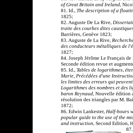
of Great Britain and Ireland
, Nic
81. Id.,
The description of a floati
1825;
82. Auguste De La Rive,
Dissertat
traite des courbes dites caustique
Barrières, Genève 1823;
83. Auguste de La Rive,
Recherche
des conducteurs métalliques de l'é
1827;
84. Joseph Jérôme Le Français de
Seconde édition revue et augmenté
85. Id.,
Tables de logarithmes
,
éte
Marie, Précédées d'une Instructio
les limites des erreurs qui peuvent
Logarithmes des nombres et des li
baron Reynaud
, Nouvelle édition
résolution des triangles par M. Bai
1872;
86. Edwin Lankester,
Half-hours w
popular guide to the use of the m
and instruction
, Second Edition, 
87.