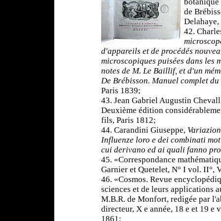
botanique 
de Brébiss
Delahaye, 
42. Charle
microscope
d'appareils et de procédés nouvea
microscopiques puisées dans les m
notes de M. Le Baillif, et d'un mém
De Brébisson. Manuel complet du
Paris 1839;
43. Jean Gabriel Augustin Chevall
Deuxième édition considérableme
fils, Paris 1812;
44. Carandini Giuseppe,
Variazion
Influenze loro e dei combinati mot
cui derivano ed ai quali fanno pr
45. «Correspondance mathématiqu
Garnier et Quetelet, N° I vol. II°
46. «Cosmos. Revue encyclopédiq
sciences et de leurs applications au
M.B.R. de Monfort, redigée par l
directeur, X e année, 18 e et 19 e 
1861;