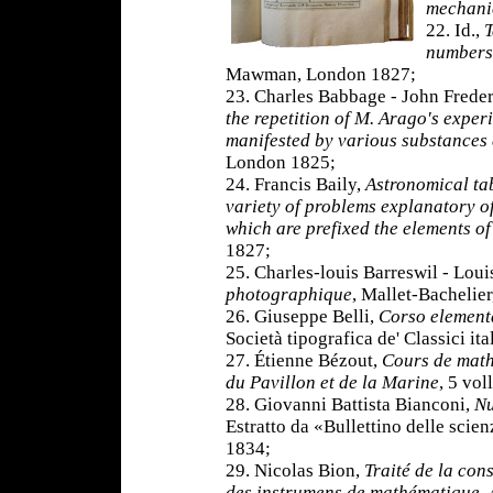
mechanic
22. Id.,
T
numbers
Mawman, London 1827;
23. Charles Babbage - John Frede
the repetition of M. Arago's expe
manifested by various substances d
London 1825;
24. Francis Baily,
Astronomical ta
variety of problems explanatory of
which are prefixed the elements of
1827;
25. Charles-louis Barreswil - Lo
photographique
, Mallet-Bachelier
26. Giuseppe Belli,
Corso elementa
Società tipografica de' Classici it
27. Étienne Bézout,
Cours de math
du Pavillon et de la Marine
, 5 vol
28. Giovanni Battista Bianconi,
Nu
Estratto da «Bullettino delle scie
1834;
29. Nicolas Bion,
Traité de la con
des instrumens de mathématique. A