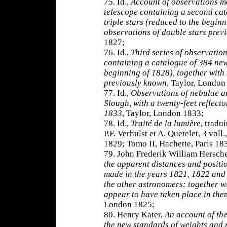
75. Id.,
Account of observations ma
telescope containing a second ca
triple stars (reduced to the begin
observations of double stars prev
1827;
76. Id.,
Third series of observation
containing a catalogue of 384 new
beginning of 1828), together with
previously known
, Taylor, London
77. Id.,
Observations of nebulae an
Slough, with a twenty-feet reflect
1833
, Taylor, London 1833;
78. Id.,
Traité de la lumière
, tradu
P.F. Verhulst et A. Quetelet, 3 voll
1829; Tomo II, Hachette, Paris 18
79. John Frederik William Hersch
the apparent distances and positio
made in the years 1821, 1822 and
the other astronomers: together w
appear to have taken place in them
London 1825;
80. Henry Kater,
An account of th
the new standards of weights and